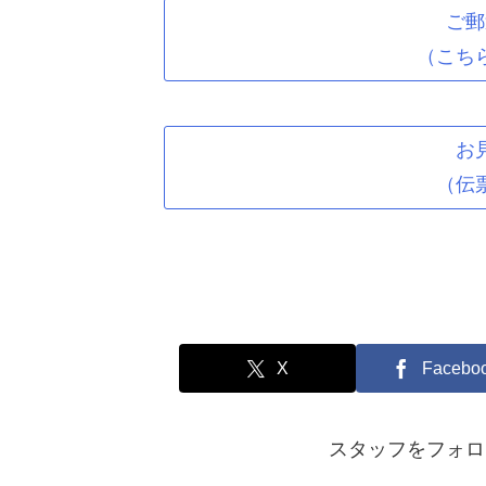
ご郵
（こち
お
（伝
X
Facebo
スタッフをフォロ