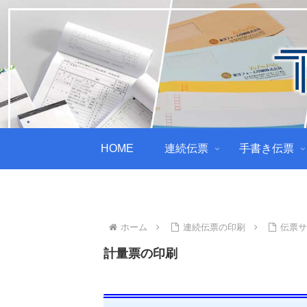
HOME
連続伝票
手書き伝票
ホーム
連続伝票の印刷
伝票
計量票の印刷