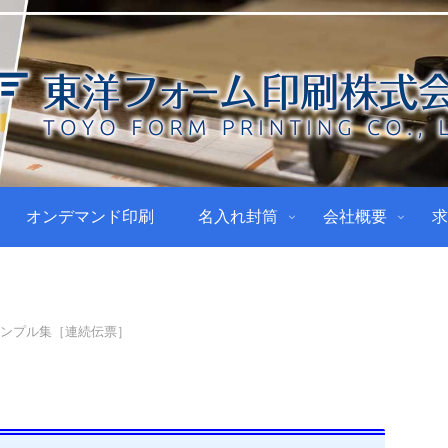
オンデマンド印刷
名入れ封筒
会社概要
求
サンプル集［連続伝票］