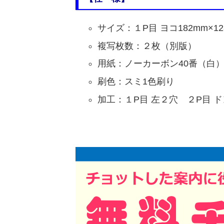
サイズ：１P目 ヨコ182mm×12
複写枚数：２枚（別版）
用紙：ノーカーボン40番（白
刷色：スミ1色刷り
加工：１P目 左２穴 ２P目 