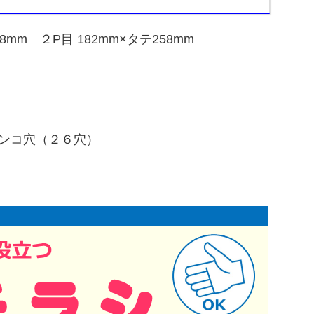
8mm ２P目 182mm×タテ258mm
）
ドンコ穴（２６穴）