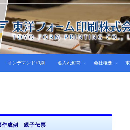
オンデマンド印刷
名入れ封筒
会社概要
求
票作成例 親子伝票