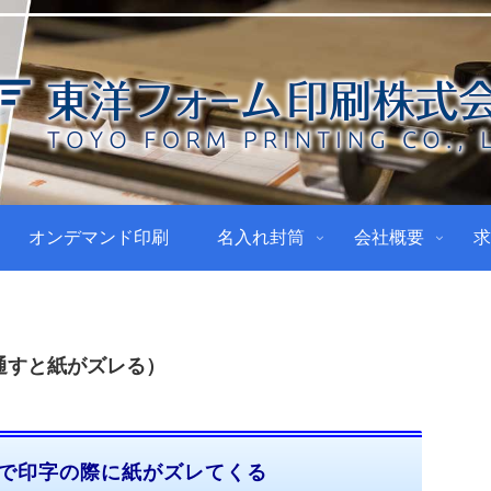
オンデマンド印刷
名入れ封筒
会社概要
求
通すと紙がズレる）
で印字の際に紙がズレてくる