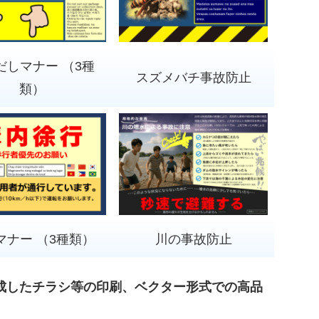
だしマナー （3種
スズメバチ事故防止
類）
マナー （3種類）
川の事故防止
成したチラシ等の印刷、ベクター形式での高品